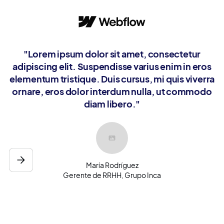
a
"Lorem ipsum dolor sit amet, consectetur
el
adipiscing elit. Suspendisse varius enim in eros
o
elementum tristique. Duis cursus, mi quis viverra
ornare, eros dolor interdum nulla, ut commodo
diam libero."
María Rodríguez
Gerente de RRHH, Grupo Inca