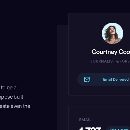
 to be a
rpose built
reate even the