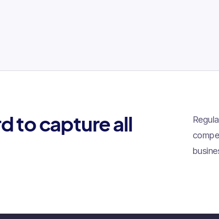
 to capture all
Regula
compet
busines