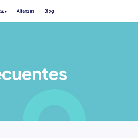
os ▾
Alianzas
Blog
ecuentes