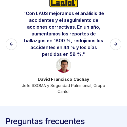
"Con LAUS mejoramos el análisis de
"L
accidentes y el seguimiento de
proc
acciones correctivas. En un año,
medi
aumentamos los reportes de
rápid
hallazgos en 1800 %, redujimos los
tar
accidentes en 44 % y los días
perdidos en 58 %."
Ger
David Francisco Cachay
Jefe SSOMA y Seguridad Patrimonial, Grupo
Cantol
Preguntas frecuentes