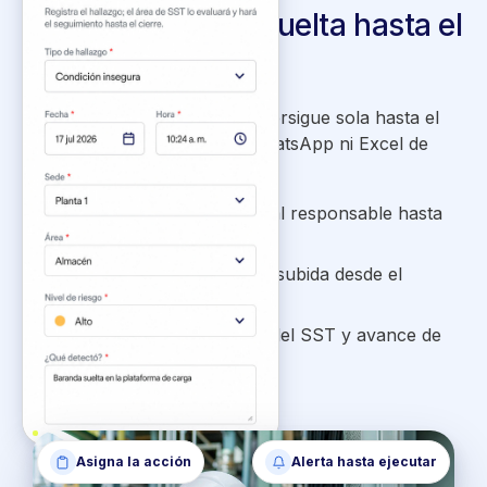
El hallazgo no se suelta hasta el
cierre
Asignas la acción y LAUS la persigue sola hasta el
cierre, sin seguimiento por WhatsApp ni Excel de
observaciones:
Recordatorios automáticos al responsable hasta
que se levante.
Evidencia del levantamiento subida desde el
celular.
Aprobación u observación del SST y avance de
cierres a la vista.
Asigna la acción
Alerta hasta ejecutar