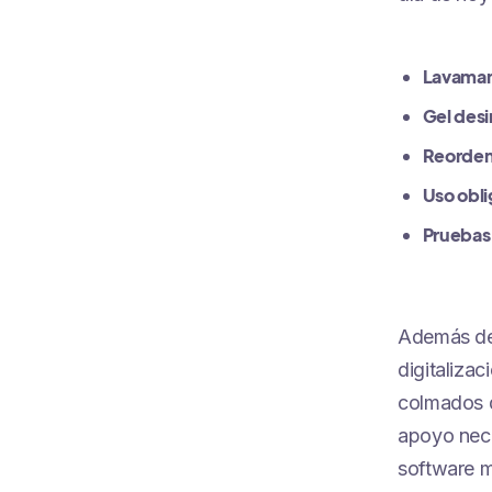
Lavaman
Gel des
Reorden
Uso obli
Pruebas
Además de
digitalizac
colmados d
apoyo nece
software m