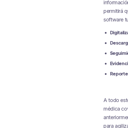
informació
permitirá 
software t
Digitali
Descarga
Seguimie
Evidenci
Reporte
A todo est
médica co
anteriorme
para agili