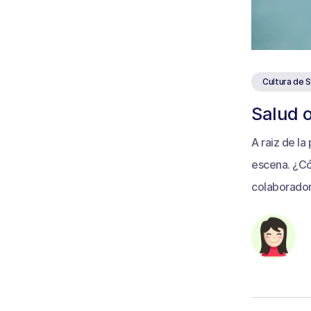
Cultura de 
Salud 
A raiz de l
escena. ¿Có
colaborado