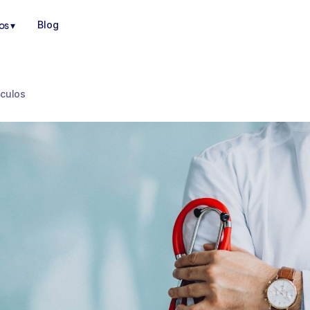
os ▾
Blog
ículos