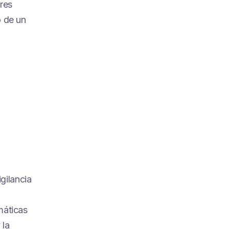
res
o de un
gilancia
máticas
 la