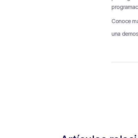
programaci
Conoce más
una demos