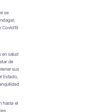
ue se
indagar,
de Covid19
 en salud
star de
etener sus
l Estado,
anquilidad
 hasta el
tes: